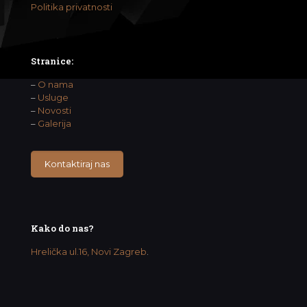
Politika privatnosti
Stranice:
–
O nama
–
Usluge
–
Novosti
–
Galerija
Kontaktiraj nas
Kako do nas?
Hrelička ul.16, Novi Zagreb
.