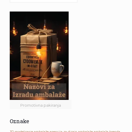
Promotivna pakiranja
Oznake
3D modeliranje ambalaže
agencija za dizajn ambalaže
ambalaža brenda