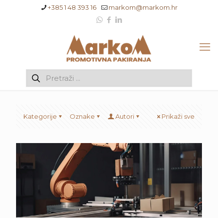
+385 1 48 393 16
markom@markom.hr
Kategorije
Oznake
Autori
Prikaži sve