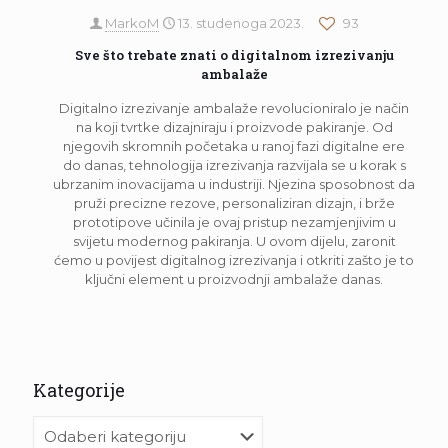
MarkoM
13. studenoga 2023.
93
Sve što trebate znati o digitalnom izrezivanju
ambalaže
Digitalno izrezivanje ambalaže revolucioniralo je način
na koji tvrtke dizajniraju i proizvode pakiranje. Od
njegovih skromnih početaka u ranoj fazi digitalne ere
do danas, tehnologija izrezivanja razvijala se u korak s
ubrzanim inovacijama u industriji. Njezina sposobnost da
pruži precizne rezove, personaliziran dizajn, i brže
prototipove učinila je ovaj pristup nezamjenjivim u
svijetu modernog pakiranja. U ovom dijelu, zaronit
ćemo u povijest digitalnog izrezivanja i otkriti zašto je to
ključni element u proizvodnji ambalaže danas.
Kategorije
Kategorije