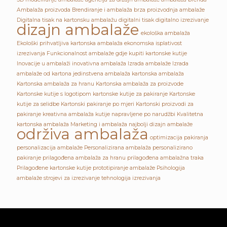
Ambalaža proizvoda
Brendiranje i ambalaža
brza proizvodnja ambalaže
Digitalna tisak na kartonsku ambalažu
digitalni tisak
digitalno izrezivanje
dizajn ambalaže
ekološka ambalaža
Ekološki prihvatljiva kartonska ambalaža
ekonomska isplativost
izrezivanja
Funkcionalnost ambalaže
gdje kupiti kartonske kutije
Inovacije u ambalaži
inovativna ambalaža
Izrada ambalaže
Izrada
ambalaže od kartona
jedinstvena ambalaža
kartonska ambalaža
Kartonska ambalaža za hranu
Kartonska ambalaža za proizvode
Kartonske kutije s logotipom
kartonske kutije za pakiranje
Kartonske
kutije za selidbe
Kartonski pakiranje po mjeri
Kartonski proizvodi za
pakiranje
kreativna ambalaža
kutije napravljene po narudžbi
Kvalitetna
kartonska ambalaža
Marketing i ambalaža
najbolji dizajn ambalaže
održiva ambalaža
optimizacija pakiranja
personalizacija ambalaže
Personalizirana ambalaža
personalizirano
pakiranje
prilagođena ambalaža za hranu
prilagođena ambalažna traka
Prilagođene kartonske kutije
prototipiranje ambalaže
Psihologija
ambalaže
strojevi za izrezivanje
tehnologija izrezivanja