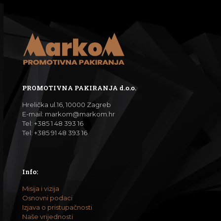
PROMOTIVNA PAKIRANJA d.o.o.
Hrelička ul.16, 10000 Zagreb
E-mail: markom@markom.hr
Tel:
+385 1 48 393 16
Tel:
+385 91 48 393 16
Info:
Misija i vizija
Osnovni podaci
Izjava o pristupačnosti
Naše vrijednosti